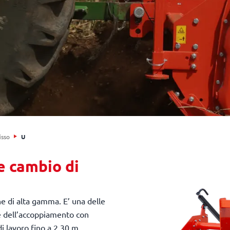
isso
U
e cambio di
e di alta gamma. E’ una delle
e dell’accoppiamento con
i lavoro fino a 2,30 m.