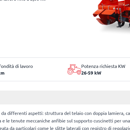
fondità di lavoro
Potenza richiesta KW
cm
26-59 kW
da differenti aspetti: struttura del telaio con doppia lamiera, c
ia e le tenute meccaniche anfibie sul supporto cuscinetti per un
neata da particolari come le slitte laterali con registro di rego