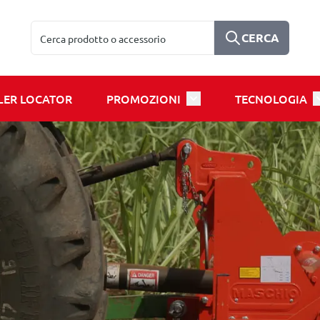
Cerca
CERCA
LER LOCATOR
PROMOZIONI
TECNOLOGIA
u for Products
Toggle submenu for Prom
T