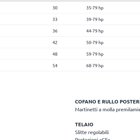
30
35-79 hp
33
39-79 hp
36
44-79 hp
42
50-79 hp
48
59-79 hp
54
68-79 hp
COFANO E RULLO POSTER
Martinetti a molla premilami
TELAIO
Slitte regolabili
Protezioni «CE»