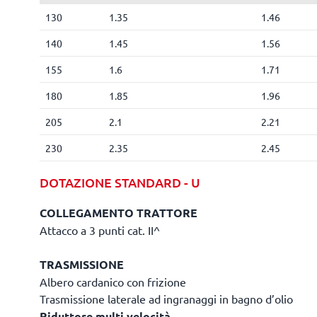
130
1.35
1.46
140
1.45
1.56
155
1.6
1.71
180
1.85
1.96
205
2.1
2.21
230
2.35
2.45
DOTAZIONE STANDARD - U
COLLEGAMENTO TRATTORE
Attacco a 3 punti cat. II^
TRASMISSIONE
Albero cardanico con frizione
Trasmissione laterale ad ingranaggi in bagno d’olio
Riduttore multi velocità