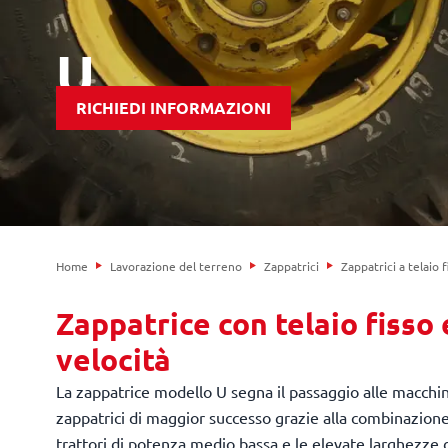
U
RICHIEDI INFORMAZIONI
Home
Lavorazione del terreno
Zappatrici
Zappatrici a telaio f
Zappatrice con telaio fisso 
velocità
La zappatrice modello U segna il passaggio alle macchin
zappatrici di maggior successo grazie alla combinazion
trattori di potenza medio bassa e le elevate larghezze d