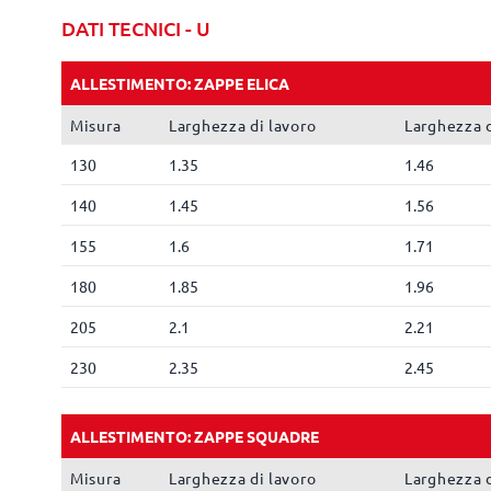
DATI TECNICI - U
ALLESTIMENTO: ZAPPE ELICA
Misura
Larghezza di lavoro
Larghezza d
130
1.35
1.46
140
1.45
1.56
155
1.6
1.71
180
1.85
1.96
205
2.1
2.21
230
2.35
2.45
ALLESTIMENTO: ZAPPE SQUADRE
Misura
Larghezza di lavoro
Larghezza d