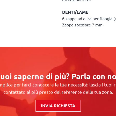
DENTI/LAME
6 zappe ad elica per flangia (r
Zappe spessore 7 mm
uoi saperne di più? Parla con no
plice per farci conoscere le tue necessità: lascia i tuoi r
contattato al più presto dal referente della tua zona.
INVIA RICHIESTA