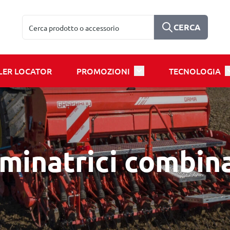
Cerca
CERCA
LER LOCATOR
PROMOZIONI
TECNOLOGIA
u for Products
Toggle submenu for Prom
T
minatrici combin