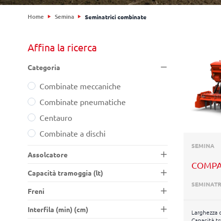
Home
Semina
Seminatrici combinate
Affina la ricerca
Categoria
Combinate meccaniche
Combinate meccaniche
Combinate pneumatiche
Combinate pneumatiche
Centauro
Centauro
Combinate a dischi
Combinate a dischi
SEMINA
Assolcatore
COMP
Capacità tramoggia (lt)
SEMINATR
Freni
Interfila (min) (cm)
Larghezza d
Capacità t