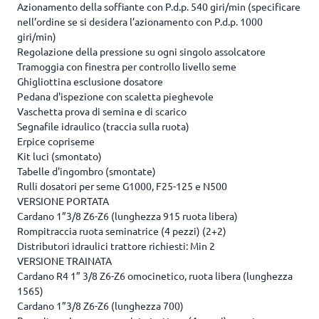
Azionamento della soffiante con P.d.p. 540 giri/min (specificare
nell’ordine se si desidera l’azionamento con P.d.p. 1000
giri/min)
Regolazione della pressione su ogni singolo assolcatore
Tramoggia con finestra per controllo livello seme
Ghigliottina esclusione dosatore
Pedana d'ispezione con scaletta pieghevole
Vaschetta prova di semina e di scarico
Segnafile idraulico (traccia sulla ruota)
Erpice copriseme
Kit luci (smontato)
Tabelle d'ingombro (smontate)
Rulli dosatori per seme G1000, F25-125 e N500
VERSIONE PORTATA
Cardano 1”3/8 Z6-Z6 (lunghezza 915 ruota libera)
Rompitraccia ruota seminatrice (4 pezzi) (2+2)
Distributori idraulici trattore richiesti: Min 2
VERSIONE TRAINATA
Cardano R4 1” 3/8 Z6-Z6 omocinetico, ruota libera (lunghezza
1565)
Cardano 1”3/8 Z6-Z6 (lunghezza 700)