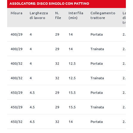
ASSOLCATORE: DISCO SINGOLO CON PATTINO
Misura
Larghezza
N.
Interfila
Collegamento
Largh
di lavoro
file
(min)
trattore
di
trasp
400/29
4
29
14
Portata
2.5
400/29
4
29
14
Trainata
2.5
400/32
4
32
12.5
Portata
2.5
400/32
4
32
12.5
Trainata
2.5
450/29
4.5
29
15.5
Portata
2.5
450/29
4.5
29
15.5
Trainata
2.5
450/32
4.5
32
14
Portata
2.5