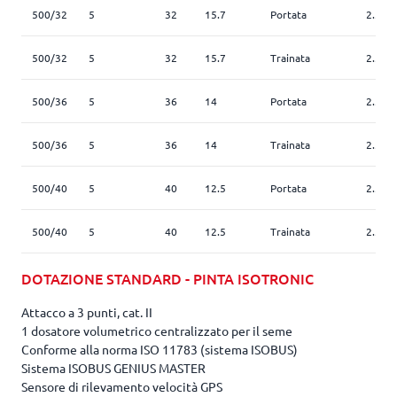
500/32
5
32
15.7
Portata
2.5
500/32
5
32
15.7
Trainata
2.5
500/36
5
36
14
Portata
2.5
500/36
5
36
14
Trainata
2.5
500/40
5
40
12.5
Portata
2.5
500/40
5
40
12.5
Trainata
2.5
DOTAZIONE STANDARD - PINTA ISOTRONIC
Attacco a 3 punti, cat. II
1 dosatore volumetrico centralizzato per il seme
Conforme alla norma ISO 11783 (sistema ISOBUS)
Sistema ISOBUS GENIUS MASTER
Sensore di rilevamento velocità GPS