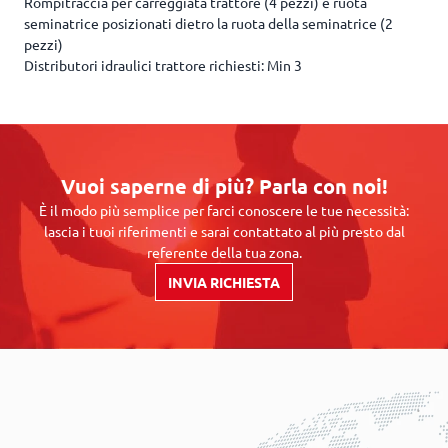
Rompitraccia per carreggiata trattore (4 pezzi) e ruota
seminatrice posizionati dietro la ruota della seminatrice (2
pezzi)
Distributori idraulici trattore richiesti: Min 3
Vuoi saperne di più? Parla con noi!
È il modo più semplice per farci conoscere le tue necessità:
lascia i tuoi riferimenti e sarai contattato al più presto dal
referente della tua zona.
INVIA RICHIESTA