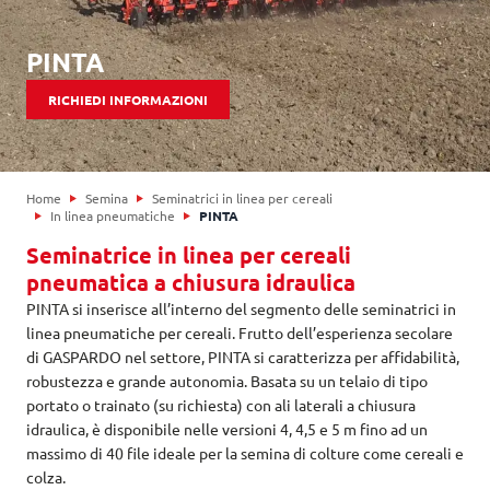
PINTA
RICHIEDI INFORMAZIONI
Home
Semina
Seminatrici in linea per cereali
In linea pneumatiche
PINTA
Seminatrice in linea per cereali
pneumatica a chiusura idraulica
PINTA si inserisce all’interno del segmento delle seminatrici in
linea pneumatiche per cereali. Frutto dell’esperienza secolare
di GASPARDO nel settore, PINTA si caratterizza per affidabilità,
robustezza e grande autonomia. Basata su un telaio di tipo
portato o trainato (su richiesta) con ali laterali a chiusura
idraulica, è disponibile nelle versioni 4, 4,5 e 5 m fino ad un
massimo di 40 file ideale per la semina di colture come cereali e
colza.