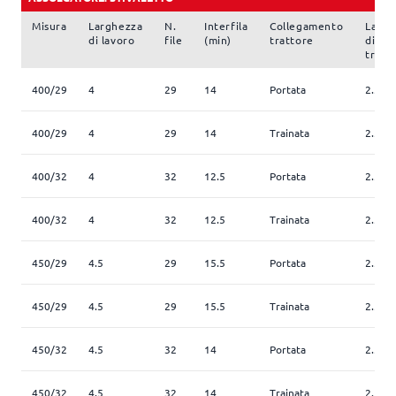
Misura
Larghezza
N.
Interfila
Collegamento
Largh
di lavoro
file
(min)
trattore
di
trasp
400/29
4
29
14
Portata
2.5
400/29
4
29
14
Trainata
2.5
400/32
4
32
12.5
Portata
2.5
400/32
4
32
12.5
Trainata
2.5
450/29
4.5
29
15.5
Portata
2.5
450/29
4.5
29
15.5
Trainata
2.5
450/32
4.5
32
14
Portata
2.5
450/32
4.5
32
14
Trainata
2.5