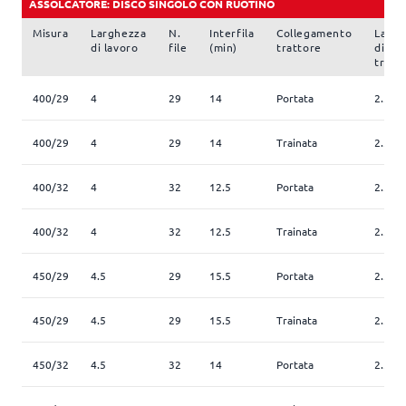
ASSOLCATORE: DISCO SINGOLO CON RUOTINO
Misura
Larghezza
N.
Interfila
Collegamento
Largh
di lavoro
file
(min)
trattore
di
trasp
400/29
4
29
14
Portata
2.5
400/29
4
29
14
Trainata
2.5
400/32
4
32
12.5
Portata
2.5
400/32
4
32
12.5
Trainata
2.5
450/29
4.5
29
15.5
Portata
2.5
450/29
4.5
29
15.5
Trainata
2.5
450/32
4.5
32
14
Portata
2.5