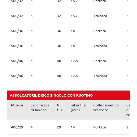
500/32
5
32
15.7
Portata
2.5
500/32
5
32
15.7
Trainata
2.5
500/36
5
36
14
Portata
2.5
500/36
5
36
14
Trainata
2.5
500/40
5
40
12.5
Portata
2.5
500/40
5
40
12.5
Trainata
2.5
ASSOLCATORE: DISCO SINGOLO CON RUOTINO
Misura
Larghezza
N.
Interfila
Collegamento
Largh
di lavoro
file
(min)
trattore
di
trasp
400/29
4
29
14
Portata
2.5