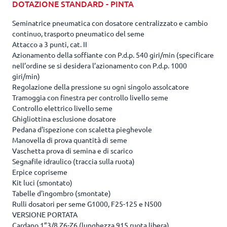
DOTAZIONE STANDARD - PINTA
Seminatrice pneumatica con dosatore centralizzato e cambio
continuo, trasporto pneumatico del seme
Attacco a 3 punti, cat. II
Azionamento della soffiante con P.d.p. 540 giri/min (specificare
nell’ordine se si desidera l’azionamento con P.d.p. 1000
giri/min)
Regolazione della pressione su ogni singolo assolcatore
Tramoggia con finestra per controllo livello seme
Controllo elettrico livello seme
Ghigliottina esclusione dosatore
Pedana d'ispezione con scaletta pieghevole
Manovella di prova quantità di seme
Vaschetta prova di semina e di scarico
Segnafile idraulico (traccia sulla ruota)
Erpice copriseme
Kit luci (smontato)
Tabelle d'ingombro (smontate)
Rulli dosatori per seme G1000, F25-125 e N500
VERSIONE PORTATA
Cardano 1”3/8 Z6-Z6 (lunghezza 915 ruota libera)