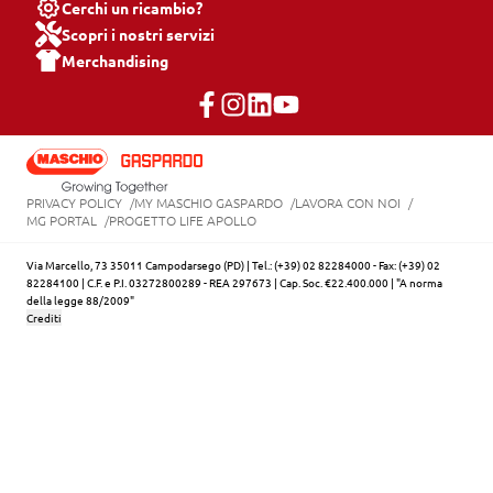
Cerchi un ricambio?
Scopri i nostri servizi
Merchandising
PRIVACY POLICY
MY MASCHIO GASPARDO
LAVORA CON NOI
MG PORTAL
PROGETTO LIFE APOLLO
Via Marcello, 73 35011 Campodarsego (PD) | Tel.: (+39) 02 82284000 - Fax: (+39) 02
82284100 | C.F. e P.I. 03272800289 - REA 297673 | Cap. Soc. €22.400.000 | "A norma
della legge 88/2009"
Crediti