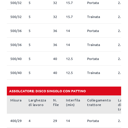
500/32
5
32
15.7
Portata
2.5
500/32
5
32
15.7
Trainata
2.5
500/36
5
36
14
Portata
2.5
500/36
5
36
14
Trainata
2.5
500/40
5
40
12.5
Portata
2.5
500/40
5
40
12.5
Trainata
2.5
ASSOLCATORE: DISCO SINGOLO CON PATTINO
Misura
Larghezza
N.
Interfila
Collegamento
Largh
di lavoro
file
(min)
trattore
di
trasp
400/29
4
29
14
Portata
2.5