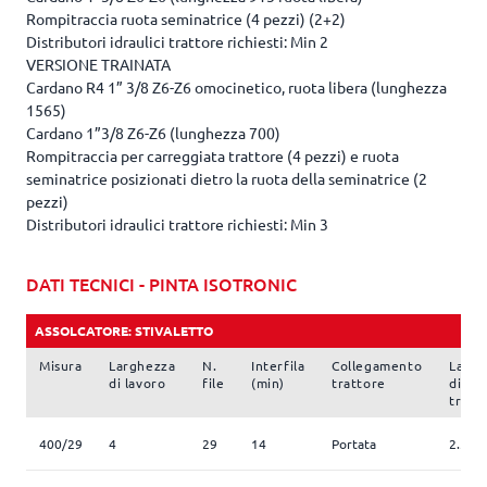
Rompitraccia ruota seminatrice (4 pezzi) (2+2)
Distributori idraulici trattore richiesti: Min 2
VERSIONE TRAINATA
Cardano R4 1” 3/8 Z6-Z6 omocinetico, ruota libera (lunghezza
1565)
Cardano 1”3/8 Z6-Z6 (lunghezza 700)
Rompitraccia per carreggiata trattore (4 pezzi) e ruota
seminatrice posizionati dietro la ruota della seminatrice (2
pezzi)
Distributori idraulici trattore richiesti: Min 3
DATI TECNICI - PINTA ISOTRONIC
ASSOLCATORE: STIVALETTO
Misura
Larghezza
N.
Interfila
Collegamento
Largh
di lavoro
file
(min)
trattore
di
trasp
400/29
4
29
14
Portata
2.5