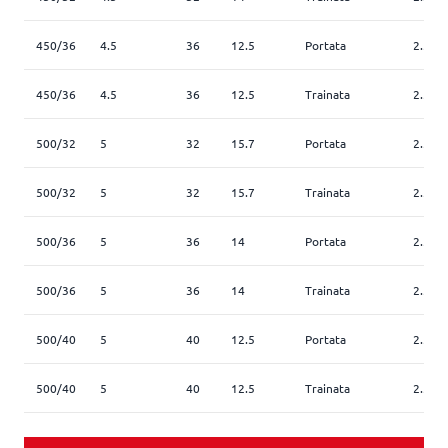
450/36
4.5
36
12.5
Portata
2.5
450/36
4.5
36
12.5
Trainata
2.5
500/32
5
32
15.7
Portata
2.5
500/32
5
32
15.7
Trainata
2.5
500/36
5
36
14
Portata
2.5
500/36
5
36
14
Trainata
2.5
500/40
5
40
12.5
Portata
2.5
500/40
5
40
12.5
Trainata
2.5