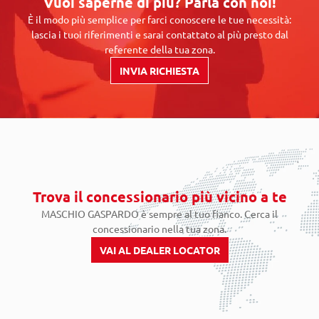
Vuoi saperne di più? Parla con noi!
È il modo più semplice per farci conoscere le tue necessità:
lascia i tuoi riferimenti e sarai contattato al più presto dal
referente della tua zona.
INVIA RICHIESTA
Trova il concessionario più vicino a te
MASCHIO GASPARDO è sempre al tuo fianco. Cerca il
concessionario nella tua zona.
VAI AL DEALER LOCATOR