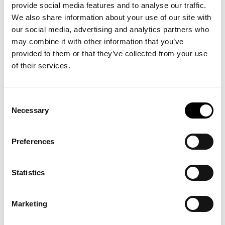
provide social media features and to analyse our traffic.
We also share information about your use of our site with
our social media, advertising and analytics partners who
may combine it with other information that you’ve
provided to them or that they’ve collected from your use
of their services.
Consent
Necessary
Selection
Preferences
Statistics
DATI TECNICI - OPERA 300
FRENI: NO
Marketing
Misura
Larghezza
N.
Interfila
Capacità
Versione