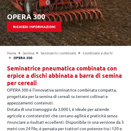
OPERA 300
RICHIEDI INFORMAZIONI
Home
Semina
Seminatrici combinate
Combinate a dischi
OPERA 300
Seminatrice pneumatica combinata con
erpice a dischi abbinata a barra di semina
per cereali
OPERA 300 è l'innovativa seminatrice combinata compatta,
progettata per la semina di cereali su terreni collinari e
appezzamenti contenuti.
Dotata di una tramoggia da 3.000 l, è ideale per aziende
agricole e contoterzisti che cercano agilità e praticità senza
rinunciare a risultati eccellenti. Disponibile in una versione da 3
metri con 24 file, è pensata per trattori con potenze tra i 120 e