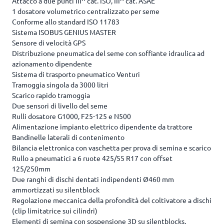
Attacco a due punti III^ cat. ISO, III^ cat. ASAE
1 dosatore volumetrico centralizzato per seme
Conforme allo standard ISO 11783
Sistema ISOBUS GENIUS MASTER
Sensore di velocità GPS
Distribuzione pneumatica del seme con soffiante idraulica ad
azionamento dipendente
Sistema di trasporto pneumatico Venturi
Tramoggia singola da 3000 litri
Scarico rapido tramoggia
Due sensori di livello del seme
Rulli dosatore G1000, F25-125 e N500
Alimentazione impianto elettrico dipendente da trattore
Bandinelle laterali di contenimento
Bilancia elettronica con vaschetta per prova di semina e scarico
Rullo a pneumatici a 6 ruote 425/55 R17 con offset
125/250mm
Due ranghi di dischi dentati indipendenti Ø460 mm
ammortizzati su silentblock
Regolazione meccanica della profondità del coltivatore a dischi
(clip limitatrice sui cilindri)
Elementi di semina con sospensione 3D su silentblocks,