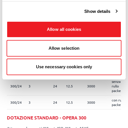
di lavoro
file
(min)
tramoggia
Show details
senza
300/24
3
24
12.5
3000
rullo
packer
Allow all cookies
con rullo
300/24
3
24
12.5
3000
packer
Allow selection
FRENI: PNEUMATICI (40 KM/H)
Misura
Larghezza
N.
Interfila
Capacità
Versione
Use necessary cookies only
di lavoro
file
(min)
tramoggia
senza
300/24
3
24
12.5
3000
rullo
packer
con rullo
300/24
3
24
12.5
3000
packer
DOTAZIONE STANDARD - OPERA 300