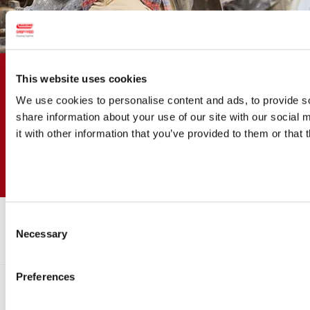
Resta connesso!
This website uses cookies
Iscriviti alla Newsletter
We use cookies to personalise content and ads, to provide so
Trova un concessionario vicino a te
share information about your use of our site with our social
Cerchi un ricambio?
it with other information that you’ve provided to them or that 
Scopri i nostri servizi
Merchandising
Consent
Necessary
Selection
PRIVACY POLICY
MY MASCHIO GASPARDO
LAVORA CON NOI
MG PORTAL
PROGETTO LIFE APOLLO
Preferences
Via Marcello, 73 35011 Campodarsego (PD) | Tel.: (+39) 02 82284000 - Fax: (+39) 02
82284100 | C.F. e P.I. 03272800289 - REA 297673 | Cap. Soc. €22.400.000 | "A norma
della legge 88/2009"