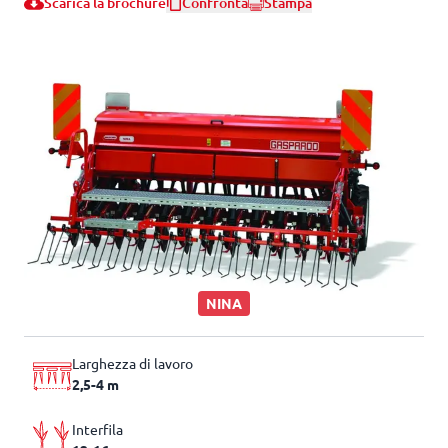
Scarica la brochure
Confronta
Stampa
NINA
Larghezza di lavoro
2,5-4 m
Interfila