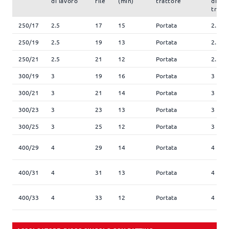
di lavoro
file
(min)
trattore
di
trasp
250/17
2.5
17
15
Portata
2.5
250/19
2.5
19
13
Portata
2.5
250/21
2.5
21
12
Portata
2.5
300/19
3
19
16
Portata
3
300/21
3
21
14
Portata
3
300/23
3
23
13
Portata
3
300/25
3
25
12
Portata
3
400/29
4
29
14
Portata
4
400/31
4
31
13
Portata
4
400/33
4
33
12
Portata
4