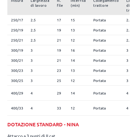
Misura
Larghezza
N.
Interfila
Collegamento
Largh
di lavoro
file
(min)
trattore
di
trasp
250/17
2.5
17
15
Portata
2.5
250/19
2.5
19
13
Portata
2.5
250/21
2.5
21
12
Portata
2.5
300/19
3
19
16
Portata
3
300/21
3
21
14
Portata
3
300/23
3
23
13
Portata
3
300/25
3
25
12
Portata
3
400/29
4
29
14
Portata
4
400/33
4
33
12
Portata
4
DOTAZIONE STANDARD - NINA
Attacco a 3 punti di II cat.