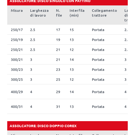
ASSOLCATORE: DISCO SINGOLO CON PATTINO
Misura
Larghezza
N.
Interfila
Collegamento
Largh
di lavoro
file
(min)
trattore
di
trasp
250/17
2.5
17
15
Portata
2.5
250/19
2.5
19
13
Portata
2.5
250/21
2.5
21
12
Portata
2.5
300/21
3
21
14
Portata
3
300/23
3
23
13
Portata
3
300/25
3
25
12
Portata
3
400/29
4
29
14
Portata
4
400/31
4
31
13
Portata
4
ASSOLCATORE: DISCO DOPPIO COREX