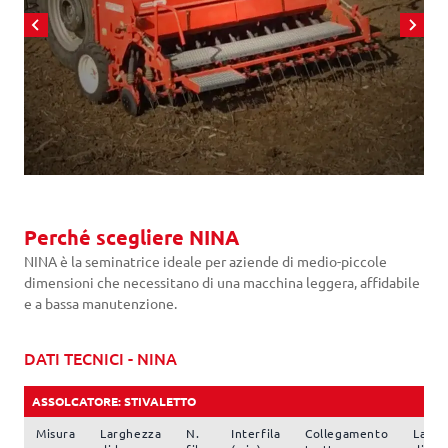
Perché scegliere NINA
NINA è la seminatrice ideale per aziende di medio-piccole
dimensioni che necessitano di una macchina leggera, affidabile
e a bassa manutenzione.
DATI TECNICI - NINA
ASSOLCATORE: STIVALETTO
Misura
Larghezza
N.
Interfila
Collegamento
Largh