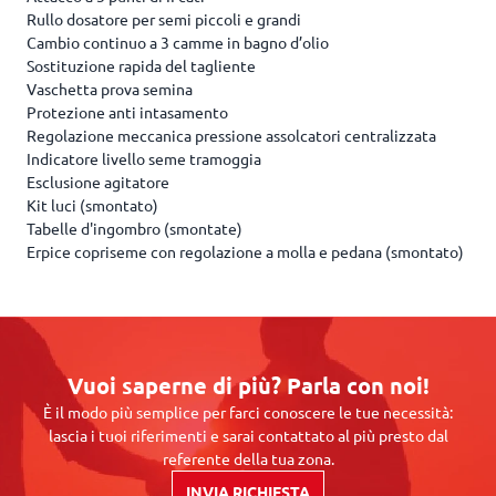
Rullo dosatore per semi piccoli e grandi
Cambio continuo a 3 camme in bagno d’olio
Sostituzione rapida del tagliente
Vaschetta prova semina
Protezione anti intasamento
Regolazione meccanica pressione assolcatori centralizzata
Indicatore livello seme tramoggia
Esclusione agitatore
Kit luci (smontato)
Tabelle d'ingombro (smontate)
Erpice copriseme con regolazione a molla e pedana (smontato)
Vuoi saperne di più? Parla con noi!
È il modo più semplice per farci conoscere le tue necessità:
lascia i tuoi riferimenti e sarai contattato al più presto dal
referente della tua zona.
INVIA RICHIESTA