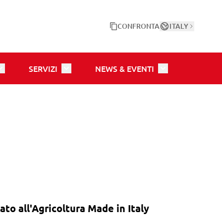
CONFRONTA
ITALY
SERVIZI
NEWS & EVENTI
ozioni
oggle submenu for Tecnologia
Toggle submenu for Servizi
Toggle submenu f
 all'Agricoltura Made in Italy