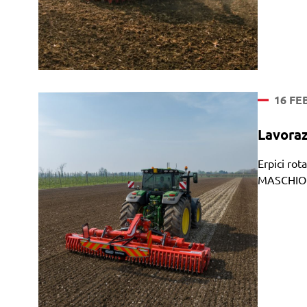
16 FE
Lavoraz
Erpici rot
MASCHIO G