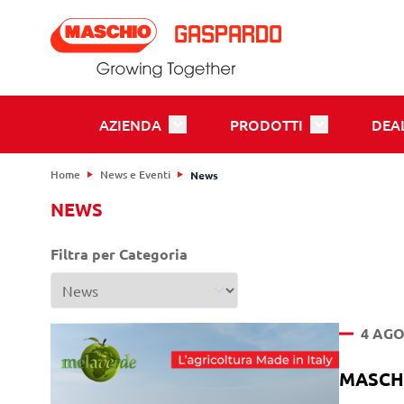
Salta al contenuto
AZIENDA
PRODOTTI
DEA
Toggle submenu for Azienda
Toggle submen
Home
News e Eventi
News
NEWS
Filtra per Categoria
4 AGO
MASCHIO