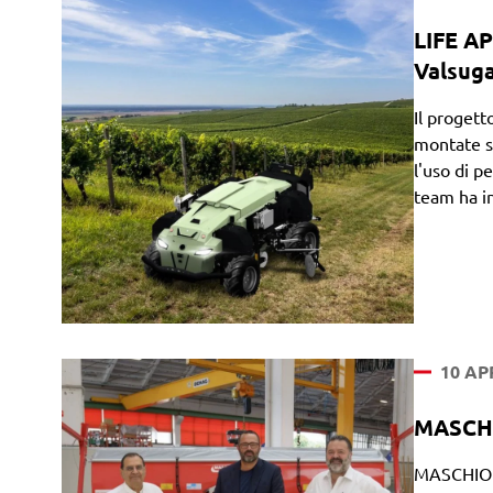
LIFE AP
Valsug
Il progett
montate su
l'uso di p
team ha i
10 AP
MASCHIO
MASCHIO G