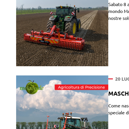
Sabato 8 a
mondo MAS
nostre sol
20 LU
MASCHIO
Come nasce
speciale 