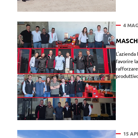
4 MAG
MASCHIO
L'azienda 
favorire l
rafforzare
produttivo
15 AP