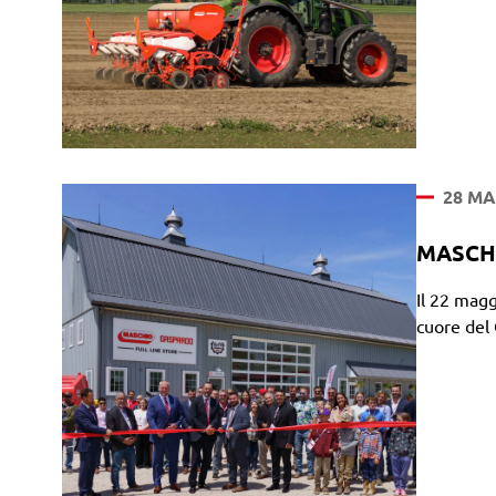
28 MA
MASCHIO
Il 22 magg
cuore del 