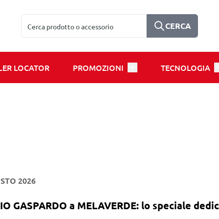
Cerca
CERCA
LER LOCATOR
PROMOZIONI
TECNOLOGIA
u for Products
Toggle submenu for Prom
T
STO 2026
 GASPARDO a MELAVERDE: lo speciale dedicato