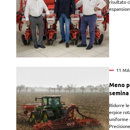
risultato 
espansione
11 MA
Meno p
semina 
Ridurre l
erpice ro
uniforme d
Precisione