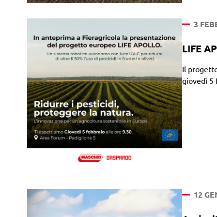
3 FEB
LIFE AP
Il proget
giovedì 5 
12 GE