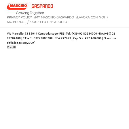
PRIVACY POLICY
MY MASCHIO GASPARDO
LAVORA CON NOI
MG PORTAL
PROGETTO LIFE APOLLO
Via Marcello, 73 35011 Campodarsego (PD) | Tel.: (+39) 02 82284000 - Fax: (+39) 02
82284100 | C.F. e P.I. 03272800289 - REA 297673 | Cap. Soc. €22.400.000 | "A norma
della legge 88/2009"
Crediti