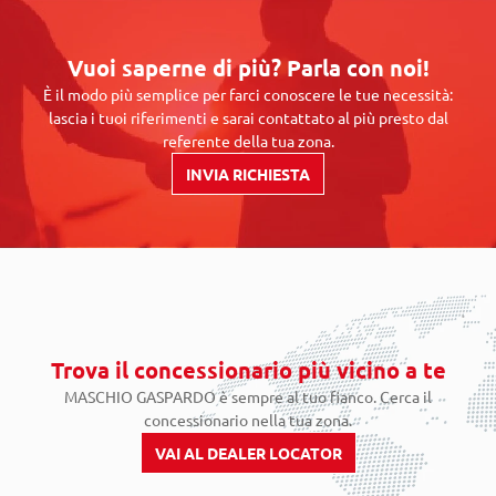
Vuoi saperne di più? Parla con noi!
È il modo più semplice per farci conoscere le tue necessità:
lascia i tuoi riferimenti e sarai contattato al più presto dal
referente della tua zona.
INVIA RICHIESTA
Trova il concessionario più vicino a te
MASCHIO GASPARDO è sempre al tuo fianco. Cerca il
concessionario nella tua zona.
VAI AL DEALER LOCATOR