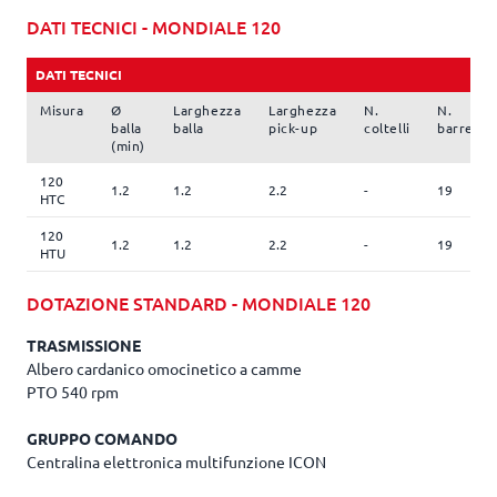
DATI TECNICI - MONDIALE 120
DATI TECNICI
Misura
Ø
Larghezza
Larghezza
N.
N.
balla
balla
pick-up
coltelli
barrette/
(min)
120
1.2
1.2
2.2
-
19
HTC
120
1.2
1.2
2.2
-
19
HTU
DOTAZIONE STANDARD - MONDIALE 120
TRASMISSIONE
Albero cardanico omocinetico a camme
PTO 540 rpm
GRUPPO COMANDO
Centralina elettronica multifunzione ICON