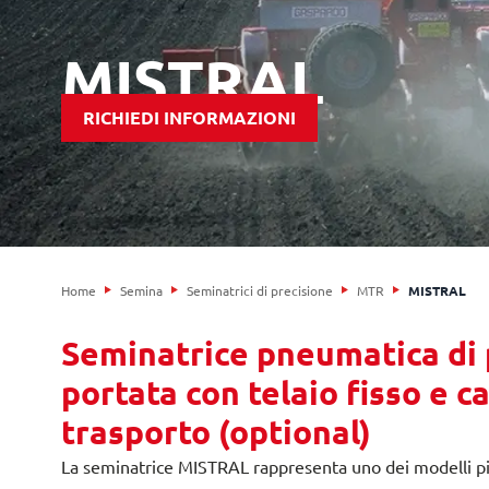
MISTRAL
RICHIEDI INFORMAZIONI
Home
Semina
Seminatrici di precisione
MTR
MISTRAL
Seminatrice pneumatica di 
portata con telaio fisso e ca
trasporto (optional)
La seminatrice MISTRAL rappresenta uno dei modelli più