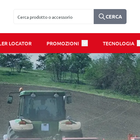
Cerca
CERCA
LER LOCATOR
PROMOZIONI
TECNOLOGIA
u for Products
Toggle submenu for Prom
T