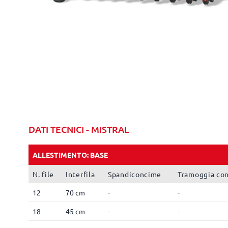
DATI TECNICI - MISTRAL
ALLESTIMENTO: BASE
N. file
Interfila
Spandiconcime
Tramoggia co
12
70 cm
-
-
18
45 cm
-
-