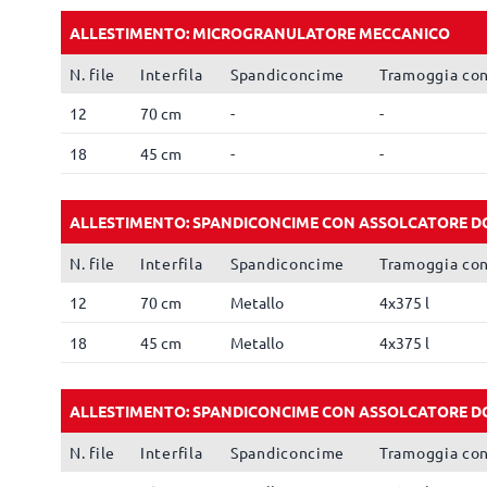
ALLESTIMENTO: MICROGRANULATORE MECCANICO
N. file
Interfila
Spandiconcime
Tramoggia co
12
70 cm
-
-
18
45 cm
-
-
ALLESTIMENTO: SPANDICONCIME CON ASSOLCATORE D
N. file
Interfila
Spandiconcime
Tramoggia co
12
70 cm
Metallo
4x375 l
18
45 cm
Metallo
4x375 l
ALLESTIMENTO: SPANDICONCIME CON ASSOLCATORE D
N. file
Interfila
Spandiconcime
Tramoggia co