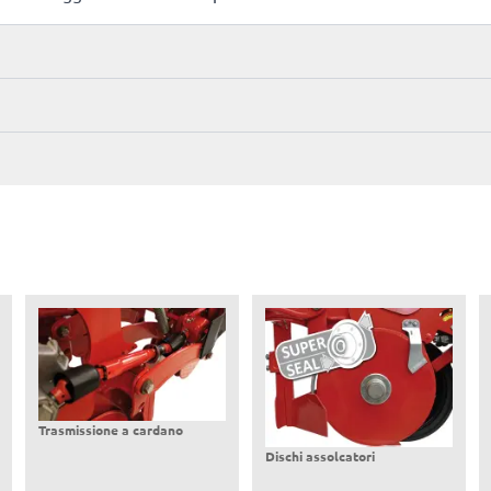
Trasmissione a cardano
Dischi assolcatori