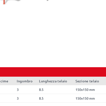
ncime
Ingombro
Lunghezza telaio
Sezione telaio
3
8.5
150x150 mm
3
8.5
150x150 mm