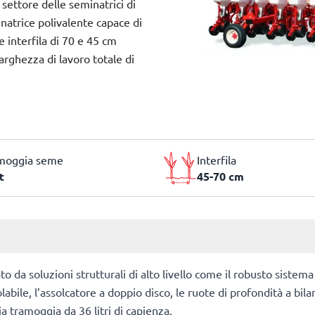
ettore delle seminatrici di
natrice polivalente capace di
e interfila di 70 e 45 cm
arghezza di lavoro totale di
moggia seme
Interfila
t
45-70 cm
 da soluzioni strutturali di alto livello come il robusto sistem
bile, l’assolcatore a doppio disco, le ruote di profondità a bila
ia tramoggia da 36 litri di capienza.