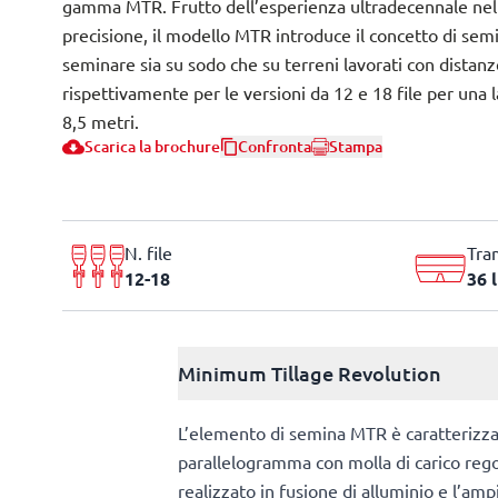
gamma MTR. Frutto dell’esperienza ultradecennale nel s
precisione, il modello MTR introduce il concetto di semi
seminare sia su sodo che su terreni lavorati con distanz
rispettivamente per le versioni da 12 e 18 file per una l
8,5 metri.
Scarica la brochure
Confronta
Stampa
N. file
Tra
12-18
36 l
Minimum Tillage Revolution
L’elemento di semina MTR è caratterizzato
parallelogramma con molla di carico regola
realizzato in fusione di alluminio e l’amp