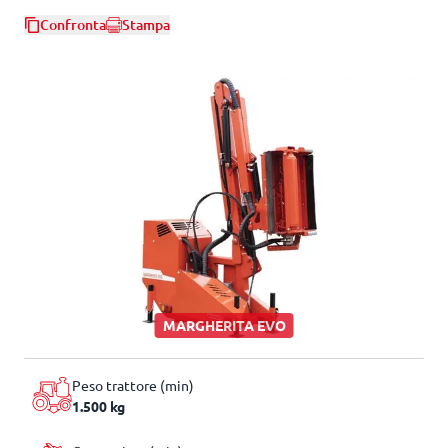
Confronta
Stampa
MARGHERITA EVO
Peso trattore (min)
1.500 kg