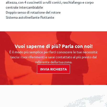
altezza, con 4 cuscinetti a rulli conici, raschiafango e corpo
centrale intercambiabile
Doppio senso di rotazione del rotore
Sistema autolivellante flottante
Vuoi saperne di più? Parla con noi!
È il modo più semplice per farci conoscere le tue necessità:
lascia i tuoi riferimenti e sarai contattato al più presto dal
referente della tua zona.
INVIA RICHIESTA