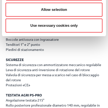
Distributore idraulico, controllo a cavi tele-flessibili, gruppo
comando a leve meccaniche
Allow selection
Possibilità di attacco a trattori con guida reversibile
TELAIO
Use necessary cookies only
Telaio in acciaio altoresistenziale
Perni rettificati in acciaio bonificato
Boccole antiusura con ingrassatore
Tenditori 1° e 2° punto
Piedini di stazionamento
SICUREZZE
Sistema di sicurezza con ammortizzatore meccanico regolabile
Leva di sicurezza anti-inversione di rotazione del rotore
Valvola di sicurezza per messa a scarico nel caso di bloccaggio
del rotore
Protezioni «CE»
TESTATA AGRI PS-PRO
Angolazione testata 215°
Rullo posteriore professionale diametro 140 mm, regolabile in