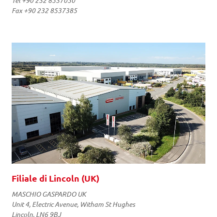
Tel +90 232 8537050
Fax +90 232 8537385
Filiale di Lincoln (UK)
MASCHIO GASPARDO UK
Unit 4, Electric Avenue, Witham St Hughes
Lincoln, LN6 9BJ