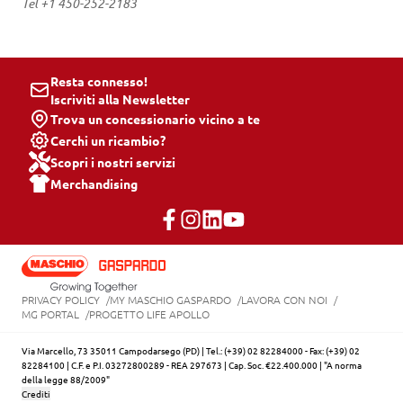
Tel +1 450-252-2183
Resta connesso!
Iscriviti alla Newsletter
Trova un concessionario vicino a te
Cerchi un ricambio?
Scopri i nostri servizi
Merchandising
PRIVACY POLICY
MY MASCHIO GASPARDO
LAVORA CON NOI
MG PORTAL
PROGETTO LIFE APOLLO
Via Marcello, 73 35011 Campodarsego (PD) | Tel.: (+39) 02 82284000 - Fax: (+39) 02
82284100 | C.F. e P.I. 03272800289 - REA 297673 | Cap. Soc. €22.400.000 | "A norma
della legge 88/2009"
Crediti