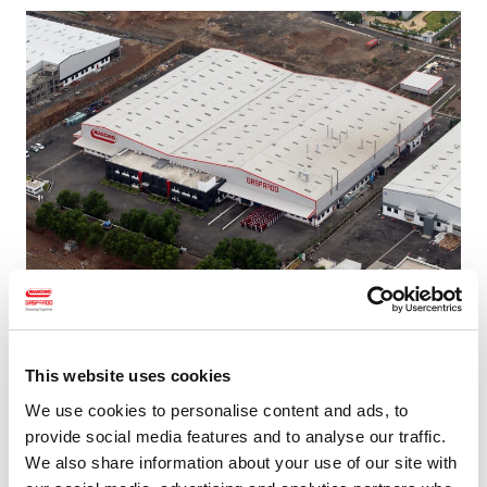
Stabilimento di Ranjangaon - Pune District -
(India)
This website uses cookies
Lo stabilimento indiano è stato inaugurato nel 2011. La
produzione riguarda principalmente zappatrici, con una
We use cookies to personalise content and ads, to
capacità di circa oltre 30.000 unità all'anno distribuite
provide social media features and to analyse our traffic.
attraverso l'apparato commerciale che opera prevalentemente
We also share information about your use of our site with
all'interno del mercato locale.