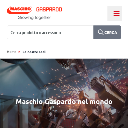
Salta al contenuto
Cerca
CERCA
Home
Le nostre sedi
Maschio Gaspardo nel mondo