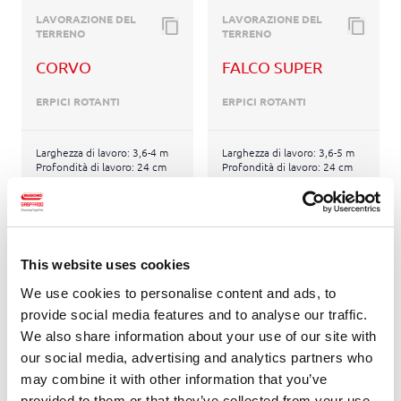
LAVORAZIONE DEL
LAVORAZIONE DEL
TERRENO
TERRENO
CORVO
FALCO SUPER
ERPICI ROTANTI
ERPICI ROTANTI
Larghezza di lavoro: 3,6-4 m
Larghezza di lavoro: 3,6-5 m
Profondità di lavoro: 24 cm
Profondità di lavoro: 24 cm
Potenza richiesta KW: 75-104
Potenza richiesta KW: 82-179
kW
kW
Potenza richiesta HP: 101-
Potenza richiesta HP: 110-
139 HP
240 HP
This website uses cookies
We use cookies to personalise content and ads, to
provide social media features and to analyse our traffic.
We also share information about your use of our site with
our social media, advertising and analytics partners who
may combine it with other information that you’ve
provided to them or that they’ve collected from your use