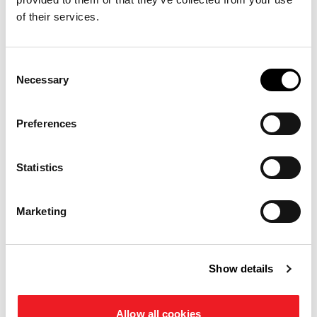
LAVORAZIONE DEL
LAVORAZIONE DEL
of their services.
TERRENO
TERRENO
GABBIANO SUPER
AQUILA SUPER
Consent
ERPICI ROTANTI
ERPICI ROTANTI
Necessary
Selection
Larghezza di lavoro: 4-6 m
Preferences
Larghezza di lavoro: 4-6 m
Profondità di lavoro: 26-28
Profondità di lavoro: 26 cm
cm
Potenza richiesta KW: 89-209
Potenza richiesta KW: 103-
kW
261 kW
Statistics
Potenza richiesta HP: 119-
Potenza richiesta HP: 138-
280 HP
350 HP
Marketing
Show details
Allow all cookies