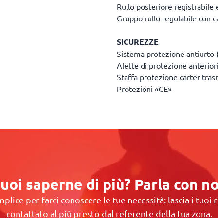
Rullo posteriore registrabile
Gruppo rullo regolabile con c
SICUREZZE
Sistema protezione antiurto (
Alette di protezione anterior
Staffa protezione carter tras
Protezioni «CE»
uoi saperne di più? Parla con no
plice per farci conoscere le tue necessità: lascia i tuoi r
contattato al più presto dal referente della tua zona.