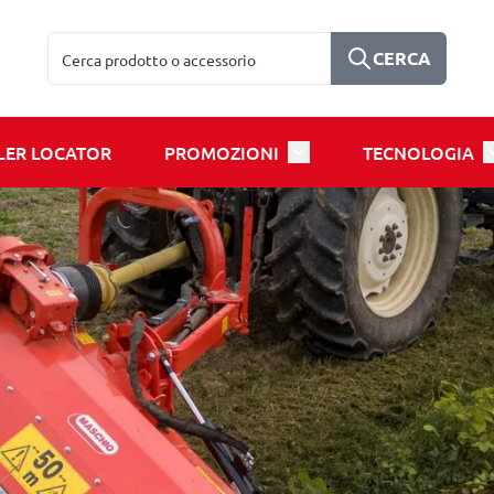
Cerca
CERCA
LER LOCATOR
PROMOZIONI
TECNOLOGIA
u for Products
Toggle submenu for Prom
T