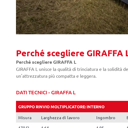
Perché scegliere GIRAFFA 
Perché scegliere GIRAFFA L
GIRAFFA L unisce la qualità di trinciatura e la solidità
un'attrezzatura più compatta e leggera.
DATI TECNICI - GIRAFFA L
GRUPPO RINVIO MOLTIPLICATORE: INTERNO
Misura
Larghezza di lavoro
Ingombro
170 SI
1.64
1.95