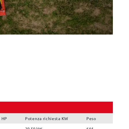
a HP
Potenza richiesta KW
Peso
29-59 kW
644