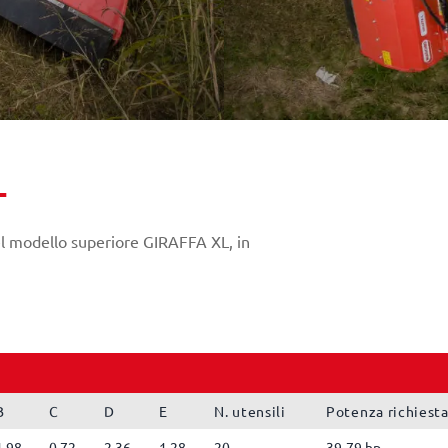
L
 del modello superiore GIRAFFA XL, in
B
C
D
E
N. utensili
Potenza richiest
1.98
0.72
2.36
1.28
20
39-79 hp