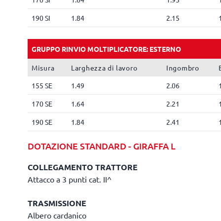
190 SI
1.84
2.15
GRUPPO RINVIO MOLTIPLICATORE: ESTERNO
Misura
Larghezza di lavoro
Ingombro
155 SE
1.49
2.06
170 SE
1.64
2.21
190 SE
1.84
2.41
DOTAZIONE STANDARD - GIRAFFA L
COLLEGAMENTO TRATTORE
Attacco a 3 punti cat. II^
TRASMISSIONE
Albero cardanico