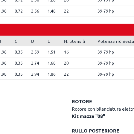
1.98
0.72
2.56
1.48
22
39-79 hp
B
C
D
E
N. utensili
Potenza richiest
1.98
0.35
2.59
1.51
16
39-79 hp
1.98
0.35
2.74
1.68
20
39-79 hp
1.98
0.35
2.94
1.86
22
39-79 hp
ROTORE
Rotore con bilanciatura elett
Kit mazze "08"
RULLO POSTERIORE