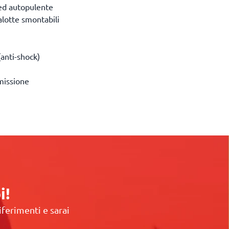
 ed autopulente
alotte smontabili
anti-shock)
i
missione
i!
iferimenti e sarai