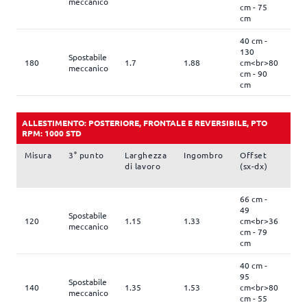
meccanico
cm - 75
cm
40 cm -
130
Spostabile
180
1.7
1.88
cm<br>80
36
meccanico
cm - 90
cm
ALLESTIMENTO: POSTERIORE, FRONTALE E REVERSIBILE, PTO
RPM: 1000 STD
Misura
3° punto
Larghezza
Ingombro
Offset
N.
di lavoro
(sx-dx)
ute
66 cm -
49
Spostabile
120
1.15
1.33
cm<br>36
24
meccanico
cm - 79
cm
40 cm -
95
Spostabile
140
1.35
1.53
cm<br>80
28
meccanico
cm - 55