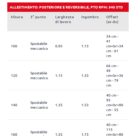
ALLESTIMENTO: POSTERIORE E REVERSIBILE, PTO RPM: 540 STD
Misura
3° punto
Larghezza
Ingombro
Offset
N.
di lavoro
(sx-dx)
ute
54 cm -
41
Spostabile
100
0.95
1.13
cm<br>34
20
meccanico
cm - 61
cm
66 cm -
49
Spostabile
120
1.15
1.33
cm<br>36
24
meccanico
cm - 79
cm
40 cm -
95
Spostabile
140
1.35
1.53
cm<br>80
28
meccanico
cm - 55
cm
40 cm -
115
Spostabile
160
1.55
1.73
cm<br>80
32