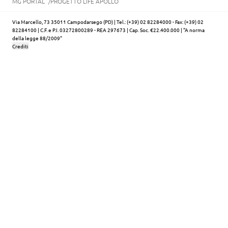
MG PORTAL
PROGETTO LIFE APOLLO
Via Marcello, 73 35011 Campodarsego (PD) | Tel.: (+39) 02 82284000 - Fax: (+39) 02
82284100 | C.F. e P.I. 03272800289 - REA 297673 | Cap. Soc. €22.400.000 | "A norma
della legge 88/2009"
Crediti