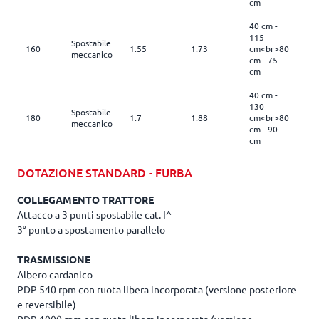
cm
40 cm -
115
Spostabile
160
1.55
1.73
cm<br>80
32
meccanico
cm - 75
cm
40 cm -
130
Spostabile
180
1.7
1.88
cm<br>80
36
meccanico
cm - 90
cm
DOTAZIONE STANDARD - FURBA
COLLEGAMENTO TRATTORE
Attacco a 3 punti spostabile cat. I^
3° punto a spostamento parallelo
TRASMISSIONE
Albero cardanico
PDP 540 rpm con ruota libera incorporata (versione posteriore
e reversibile)