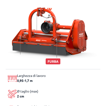
FURBA
Larghezza di lavoro
0,95-1,7 m
Ø taglio (max)
2 cm