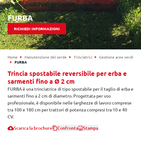
FURBA
RICHIEDI INFORMAZIONI
Home
Manutenzione del verde
Trinciatrici
Gestione aree verdi
FURBA
Trincia spostabile reversibile per erba e
sarmenti fino a Ø 2 cm
FURBA è una trinciatrice di tipo spostabile per il taglio di erba e
sarmenti fino a 2 cm di diametro. Progettata per uso
professionale, è disponibile nelle larghezze di lavoro comprese
tra 100 e 180 cm per trattori di potenza compresi tra 10 e 40
CV.
Scarica la brochure
Confronta
Stampa