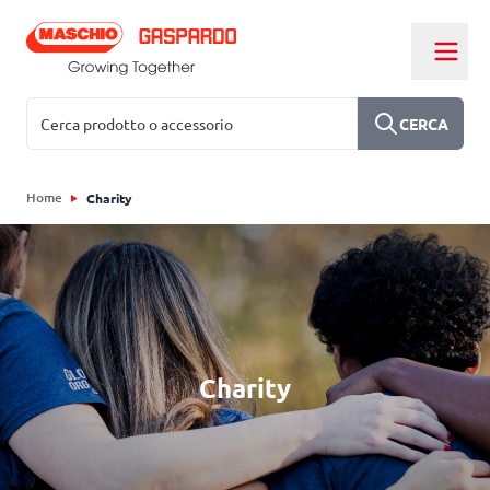
Salta al contenuto
Cerca
CERCA
Home
Charity
Charity