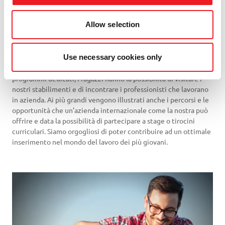
Allow selection
Avviciniamo gli studenti al mondo del lavoro
Use necessary cookies only
Partecipiamo con entusiasmo a iniziative che promuovono
l’avvicinamento degli studenti al mondo del lavoro. Attraverso
programmi dedicati, i ragazzi hanno la possibilità di visitare i
nostri stabilimenti e di incontrare i professionisti che lavorano
in azienda. Ai più grandi vengono illustrati anche i percorsi e le
opportunità che un’azienda internazionale come la nostra può
offrire e data la possibilità di partecipare a stage o tirocini
curriculari. Siamo orgogliosi di poter contribuire ad un ottimale
inserimento nel mondo del lavoro dei più giovani.