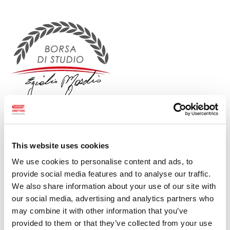
Premiamo gli studenti attraverso il
programma "Borse di studio Egidio
Maschio"
This website uses cookies
L’iniziativa “Borse di Studio Egidio Maschio” vuole esprimere
We use cookies to personalise content and ads, to
attraverso un gesto concreto i valori che hanno animato per
provide social media features and to analyse our traffic.
tutta la vita il nostro fondatore e che oggi sono alla base della
We also share information about your use of our site with
filosofia del Gruppo: l’impegno, la costanza e la determinazione
our social media, advertising and analytics partners who
nel perseguire i propri obiettivi. Il premio, inoltre, ribadisce la
may combine it with other information that you’ve
convinzione, condivisa in MASCHIO GASPARDO, che le aziende
provided to them or that they’ve collected from your use
abbiano la responsabilità sociale di assistere i giovani nel loro