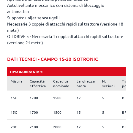
Autolivellante meccanico con sistema di bloccaggio
automatico
Supporto unijet senza ugelli
Necessarie 3 coppie di attacchi rapidi sul trattore (versione 18
metri)
OILDRIVE 5 - Necessaria 1 coppia di attacchi rapidi sul trattore
(versione 21 metri)
DATI TECNICI - CAMPO 15-20 ISOTRONIC
TIPO BARRA: START
Misura
Capacità
Capacità
Larghezza
N.
Tipo
effettiva
nominale
barra
sezioni
pomp
15C
1700
1500
12
5
BP 17
15C
1700
1500
15
5
BP 17
20C
2100
2000
12
5
BP 17