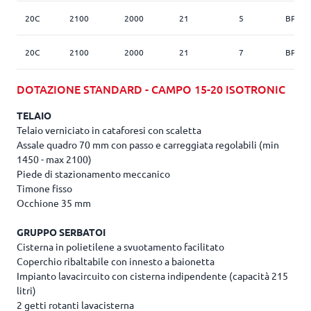
20C
2100
2000
21
5
BP 17
20C
2100
2000
21
7
BP 17
DOTAZIONE STANDARD - CAMPO 15-20 ISOTRONIC
TELAIO
Telaio verniciato in cataforesi con scaletta
Assale quadro 70 mm con passo e carreggiata regolabili (min
1450 - max 2100)
Piede di stazionamento meccanico
Timone fisso
Occhione 35 mm
GRUPPO SERBATOI
Cisterna in polietilene a svuotamento facilitato
Coperchio ribaltabile con innesto a baionetta
Impianto lavacircuito con cisterna indipendente (capacità 215
litri)
2 getti rotanti lavacisterna