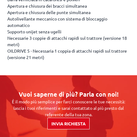
Apertura e chiusura dei bracci simultanea
Apertura e chiusura delle punte simultanea
Autolivellante meccanico con sistema di bloccaggio
automatico
Supporto unijet senza ugelli
Necessarie 3 coppie di attacchi rapidi sul trattore (versione 18
metri)
OILDRIVE 5 - Necessaria 1 coppia di attacchi rapidi sul trattore
(versione 21 metri)
Vuoi saperne di più? Parla con noi!
È il modo più semplice per farci conoscere le tue necessità:
lascia i tuoi riferimenti e sarai contattato al più presto dal
referente della tua zona.
INVIA RICHIESTA