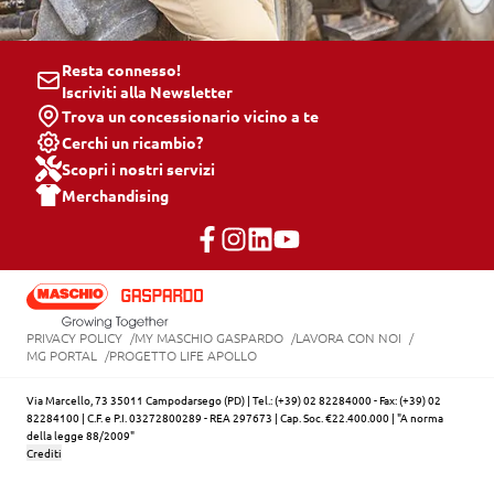
Resta connesso!
Iscriviti alla Newsletter
Trova un concessionario vicino a te
Cerchi un ricambio?
Scopri i nostri servizi
Merchandising
PRIVACY POLICY
MY MASCHIO GASPARDO
LAVORA CON NOI
MG PORTAL
PROGETTO LIFE APOLLO
Via Marcello, 73 35011 Campodarsego (PD) | Tel.: (+39) 02 82284000 - Fax: (+39) 02
82284100 | C.F. e P.I. 03272800289 - REA 297673 | Cap. Soc. €22.400.000 | "A norma
della legge 88/2009"
Crediti