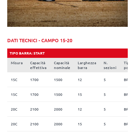
DATI TECNICI - CAMPO 15-20
TIPO BARRA: START
Misura
Capacità
Capacità
Larghezza
N.
Tipo
effettiva
nominale
barra
sezioni
pomp
15C
1700
1500
12
5
BP 17
15C
1700
1500
15
5
BP 17
20C
2100
2000
12
5
BP 17
20C
2100
2000
15
5
BP 17