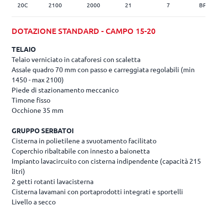
20C
2100
2000
21
7
BP 17
DOTAZIONE STANDARD - CAMPO 15-20
TELAIO
Telaio verniciato in cataforesi con scaletta
Assale quadro 70 mm con passo e carreggiata regolabili (min
1450 - max 2100)
Piede di stazionamento meccanico
Timone fisso
Occhione 35 mm
GRUPPO SERBATOI
Cisterna in polietilene a svuotamento facilitato
Coperchio ribaltabile con innesto a baionetta
Impianto lavacircuito con cisterna indipendente (capacità 215
litri)
2 getti rotanti lavacisterna
Cisterna lavamani con portaprodotti integrati e sportelli
Livello a secco