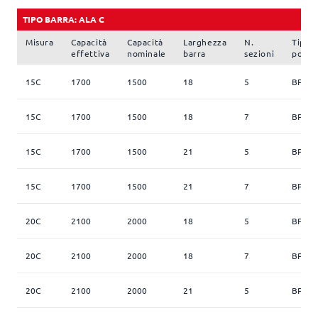
TIPO BARRA: ALA C
Misura
Capacità
Capacità
Larghezza
N.
Tipo
effettiva
nominale
barra
sezioni
pomp
15C
1700
1500
18
5
BP 17
15C
1700
1500
18
7
BP 17
15C
1700
1500
21
5
BP 17
15C
1700
1500
21
7
BP 17
20C
2100
2000
18
5
BP 17
20C
2100
2000
18
7
BP 17
20C
2100
2000
21
5
BP 17