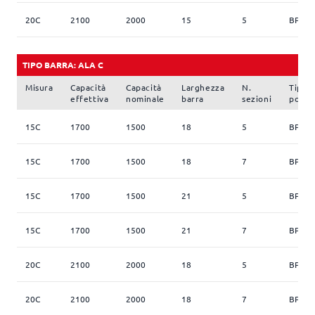
20C
2100
2000
15
5
BP 17
TIPO BARRA: ALA C
Misura
Capacità
Capacità
Larghezza
N.
Tipo
effettiva
nominale
barra
sezioni
pomp
15C
1700
1500
18
5
BP 17
15C
1700
1500
18
7
BP 17
15C
1700
1500
21
5
BP 17
15C
1700
1500
21
7
BP 17
20C
2100
2000
18
5
BP 17
20C
2100
2000
18
7
BP 17