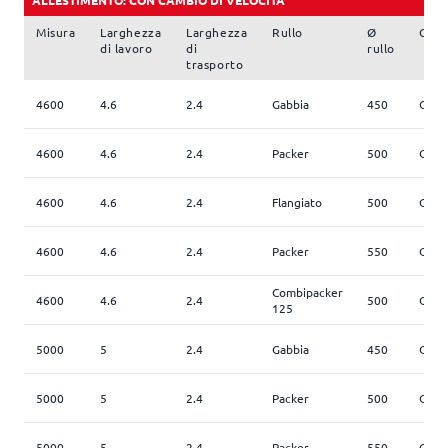
Misura
Larghezza
Larghezza
Rullo
Ø
COM
di lavoro
di
rullo
trasporto
4600
4.6
2.4
Gabbia
450
Opti
4600
4.6
2.4
Packer
500
Opti
4600
4.6
2.4
Flangiato
500
Opti
4600
4.6
2.4
Packer
550
Opti
Combipacker
4600
4.6
2.4
500
Opti
125
5000
5
2.4
Gabbia
450
Opti
5000
5
2.4
Packer
500
Opti
5000
5
2.4
Packer
550
Opti