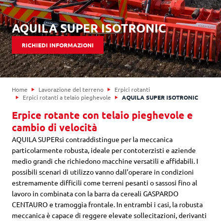
AQUILA SUPER ISOTRONIC
RICHIEDI INFORMAZIONI
Home
Lavorazione del terreno
Erpici rotanti
Erpici rotanti a telaio pieghevole
AQUILA SUPER ISOTRONIC
Erpice rotante con telaio pieghevole e
cambio di velocità
AQUILA SUPERsi contraddistingue per la meccanica
particolarmente robusta, ideale per contoterzisti e aziende
medio grandi che richiedono macchine versatili e affidabili. I
possibili scenari di utilizzo vanno dall’operare in condizioni
estremamente difficili come terreni pesanti o sassosi fino al
lavoro in combinata con la barra da cereali GASPARDO
CENTAURO e tramoggia frontale. In entrambi i casi, la robusta
meccanica è capace di reggere elevate sollecitazioni, derivanti