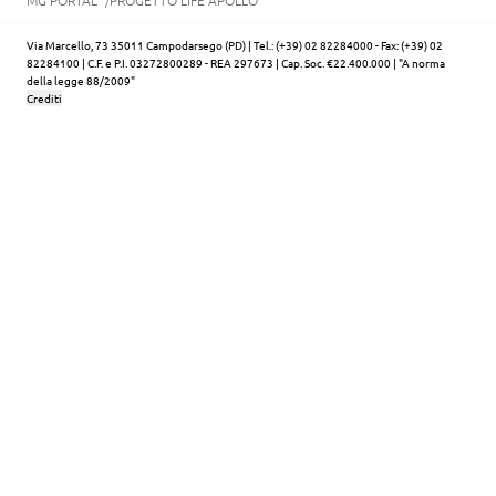
Via Marcello, 73 35011 Campodarsego (PD) | Tel.: (+39) 02 82284000 - Fax: (+39) 02
82284100 | C.F. e P.I. 03272800289 - REA 297673 | Cap. Soc. €22.400.000 | "A norma
della legge 88/2009"
Crediti