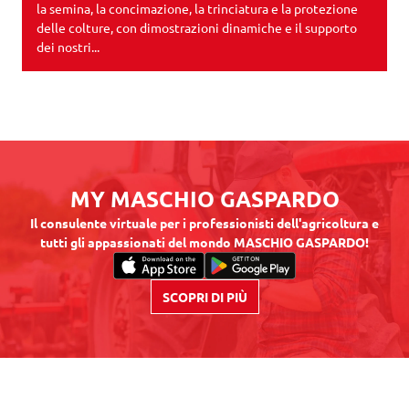
la semina, la concimazione, la trinciatura e la protezione
delle colture, con dimostrazioni dinamiche e il supporto
dei nostri...
MY MASCHIO GASPARDO
Il consulente virtuale per i professionisti dell'agricoltura e
tutti gli appassionati del mondo MASCHIO GASPARDO!
SCOPRI DI PIÙ