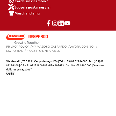
Cerchi un ricambio?
Scopri i nostri servizi
Merchandising
PRIVACY POLICY
MY MASCHIO GASPARDO
LAVORA CON NOI
MG PORTAL
PROGETTO LIFE APOLLO
Via Marcello, 73 35011 Campodarsego (PD) | Tel.: (+39) 02 82284000 - Fax: (+39) 02
82284100 | C.F. e P.I. 03272800289 - REA 297673 | Cap. Soc. €22.400.000 | "A norma
della legge 88/2009"
Crediti