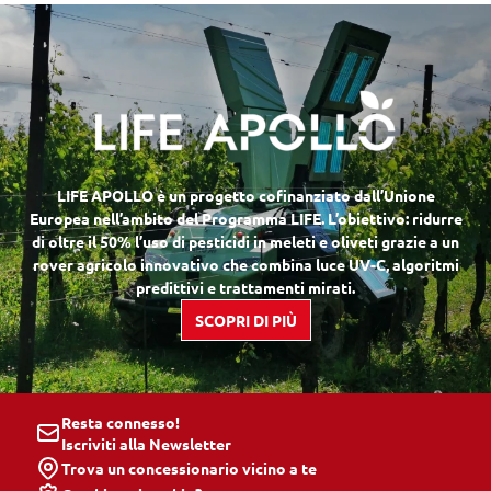
LIFE APOLLO è un progetto cofinanziato dall’Unione
Europea nell’ambito del Programma LIFE. L’obiettivo: ridurre
di oltre il 50% l’uso di pesticidi in meleti e oliveti grazie a un
rover agricolo innovativo che combina luce UV-C, algoritmi
predittivi e trattamenti mirati.
SCOPRI DI PIÙ
Resta connesso!
Iscriviti alla Newsletter
Trova un concessionario vicino a te