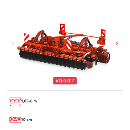
VELOCE F
1,85-6 m
10 cm