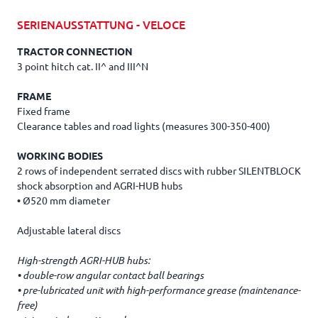
SERIENAUSSTATTUNG - VELOCE
TRACTOR CONNECTION
3 point hitch cat. II^ and III^N
FRAME
Fixed frame
Clearance tables and road lights (measures 300-350-400)
WORKING BODIES
2 rows of independent serrated discs with rubber SILENTBLOCK
shock absorption and AGRI-HUB hubs
•
Ø520 mm diameter
Adjustable lateral discs
High-strength AGRI-HUB hubs:
•
double-row angular contact ball bearings
•
pre-lubricated unit with high-performance grease (maintenance-
free)