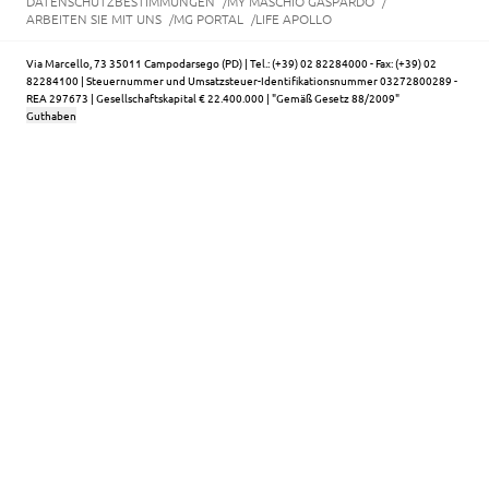
DATENSCHUTZBESTIMMUNGEN
MY MASCHIO GASPARDO
ARBEITEN SIE MIT UNS
MG PORTAL
LIFE APOLLO
Via Marcello, 73 35011 Campodarsego (PD) | Tel.: (+39) 02 82284000 - Fax: (+39) 02
82284100 | Steuernummer und Umsatzsteuer-Identifikationsnummer 03272800289 -
REA 297673 | Gesellschaftskapital € 22.400.000 | "Gemäß Gesetz 88/2009"
Guthaben