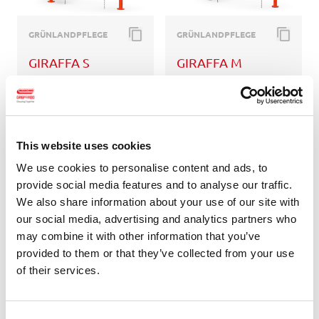
GRÜNLANDPFLEGE
GRÜNLANDPFLEGE
GIRAFFA S
GIRAFFA M
MULCHER
MULCHER
1,15-1,55 m
1,2-1,75 m
2 cm
3 cm
This website uses cookies
11-26 kW
26-44 kW
15-35 HP
35-59 HP
We use cookies to personalise content and ads, to
provide social media features and to analyse our traffic.
We also share information about your use of our site with
our social media, advertising and analytics partners who
may combine it with other information that you’ve
provided to them or that they’ve collected from your use
of their services.
GRÜNLANDPFLEGE
GRÜNLANDPFLEGE