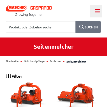
Zum Inhalt springen
Suchen
SUCHEN
Seitenmulcher
Startseite
Grünlandpflege
Mulcher
Seitenmulcher
Filter