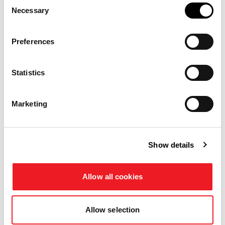
Consent
Necessary
Selection
GIRAFFA L
GIRAFFA XL
MULCHER
MULCHER
Preferences
1,49-1,84 m
1,57-2,12 m
4 cm
5 cm
Statistics
29-59 kW
37-81 kW
39-79 HP
50-109 HP
Marketing
Show details
Allow all cookies
GRÜNLANDPFLEGE
Allow selection
GIRAFFA XXL