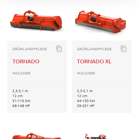
GRÜNLANDPFLEGE
GRÜNLANDPFLEGE
TORNADO
TORNADO XL
MULCHER
MULCHER
2,5-3,1 m
2,3-3,1 m
12 cm
12 cm
51-110 kW
44-150 kW
68-148 HP
59-201 HP