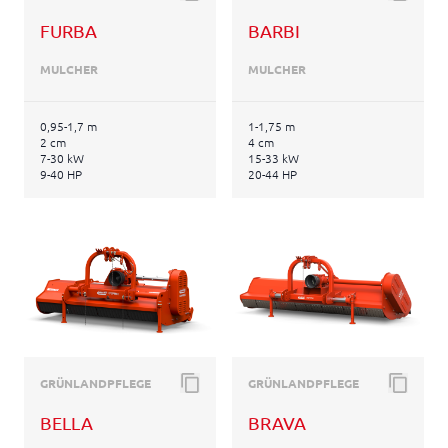
FURBA
BARBI
MULCHER
MULCHER
0,95-1,7 m
1-1,75 m
2 cm
4 cm
7-30 kW
15-33 kW
9-40 HP
20-44 HP
GRÜNLANDPFLEGE
GRÜNLANDPFLEGE
BELLA
BRAVA