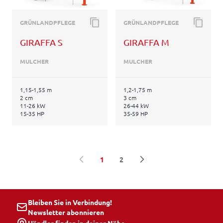
GRÜNLANDPFLEGE
GRÜNLANDPFLEGE
GIRAFFA S
GIRAFFA M
MULCHER
MULCHER
1,15-1,55 m
1,2-1,75 m
2 cm
3 cm
11-26 kW
26-44 kW
15-35 HP
35-59 HP
1
2
Sie lesen gerade die Seite
Seite
Bleiben Sie in Verbindung!
Newsletter abonnieren
Händler finden in deiner Nähe