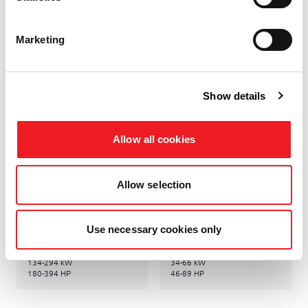
59-138 HP
99-197 HP
Marketing
Show details
Allow all cookies
GRÜNLANDPFLEGE
GRÜNLANDPFLEGE
DELTA
CHIARA
Allow selection
MULCHER
MULCHER
Use necessary cookies only
7,1-8,3 m
1,55-2,55 m
0-12 cm
12 cm
134-294 kW
34-66 kW
180-394 HP
46-89 HP