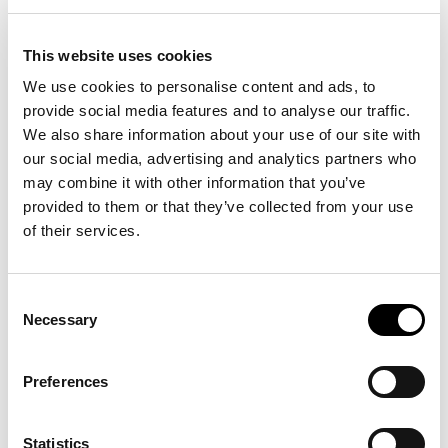
1,55-2,3 m
2,1-2,98 m
10 cm
12 cm
29-59 kW
40-103 kW
This website uses cookies
39-79 HP
54-138 HP
We use cookies to personalise content and ads, to
provide social media features and to analyse our traffic.
We also share information about your use of our site with
our social media, advertising and analytics partners who
may combine it with other information that you’ve
provided to them or that they’ve collected from your use
of their services.
GRÜNLANDPFLEGE
GRÜNLANDPFLEGE
Consent
BISONTE
BUFALO
Necessary
Selection
MULCHER
MULCHER
Preferences
2,26-2,98 m
2,5-3,1 m
10 cm
12 cm
44-103 kW
74-147 kW
Statistics