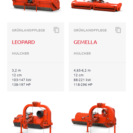
GRÜNLANDPFLEGE
GRÜNLANDPFLEGE
LEOPARD
GEMELLA
MULCHER
MULCHER
3,2 m
4,65-6,2 m
12 cm
12 cm
103-147 kW
88-221 kW
138-197 HP
118-296 HP