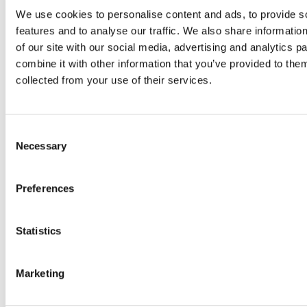
TANK GROUP
We use cookies to personalise content and ads, to provide s
Total emptying polyethylene tank
features and to analyse our traffic. We also share informatio
Circuit rinse tank with connections and rinse tank rotating jet
of our site with our social media, advertising and analytics 
Handwashing tank
combine it with other information that you’ve provided to them
Hinged lid with bayonet joint
collected from your use of their services.
Empty level
FILLING AND FILTERING
Inspectionable external suction filter
Consent
Hydraulic tank agitator
Necessary
Selection
PUMP
Double pump with hydraulic drive with 1 pair of quick couplings
Preferences
to the tractor, minimum flow rate 25 l/min
CONTROL GROUP
Statistics
Maximum level sensors
Layer and duplex flow management to optimize weight
distribution
Marketing
Differential pressure gauge