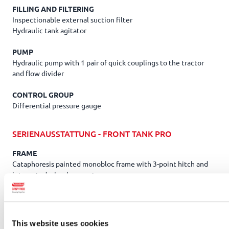
FILLING AND FILTERING
Inspectionable external suction filter
Hydraulic tank agitator
PUMP
Hydraulic pump with 1 pair of quick couplings to the tractor
and flow divider
CONTROL GROUP
Differential pressure gauge
SERIENAUSSTATTUNG - FRONT TANK PRO
FRAME
Cataphoresis painted monobloc frame with 3-point hitch and
integrated wheel support
Front protective guard
Parking wheels
Led lights for night work
Warning boards and road lights
This website uses cookies